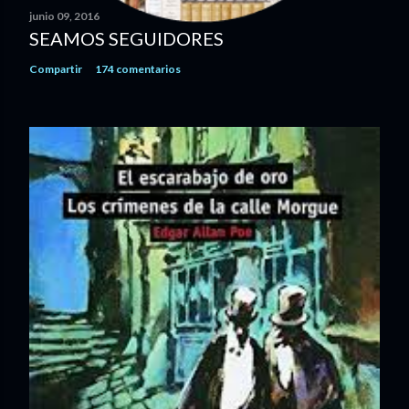
a
junio 09, 2016
r
SEAMOS SEGUIDORES
i
Compartir
174 comentarios
o