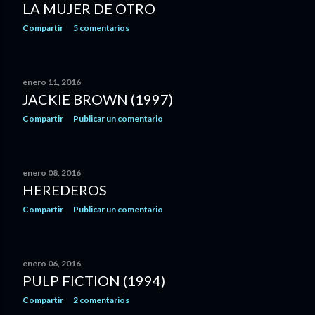
LA MUJER DE OTRO
Compartir
5 comentarios
enero 11, 2016
JACKIE BROWN (1997)
Compartir
Publicar un comentario
enero 08, 2016
HEREDEROS
Compartir
Publicar un comentario
enero 06, 2016
PULP FICTION (1994)
Compartir
2 comentarios