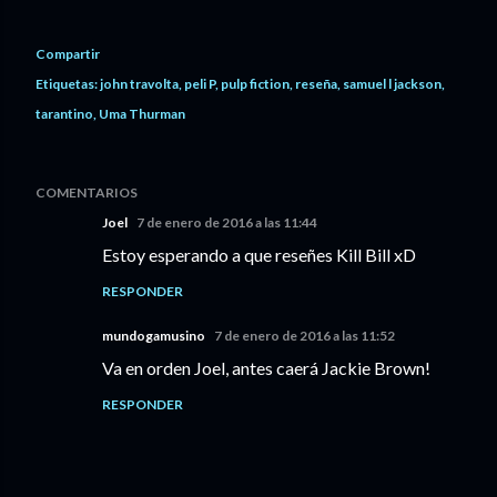
Compartir
Etiquetas:
john travolta
peli P
pulp fiction
reseña
samuel l jackson
tarantino
Uma Thurman
COMENTARIOS
Joel
7 de enero de 2016 a las 11:44
Estoy esperando a que reseñes Kill Bill xD
RESPONDER
mundogamusino
7 de enero de 2016 a las 11:52
Va en orden Joel, antes caerá Jackie Brown!
RESPONDER