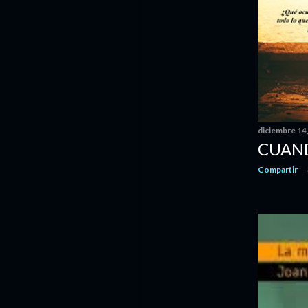
diciembre
13
noviembre
8
octubre
8
septiembre
8
agosto
4
julio
2
diciembre 14
CUAND
junio
5
mayo
7
Compartir
abril
9
marzo
6
febrero
9
enero
7
2019
92
diciembre
6