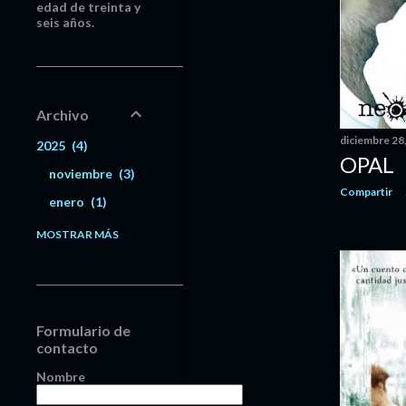
edad de treinta y
seis años.
Archivo
diciembre 28
2025
4
OPAL
noviembre
3
Compartir
enero
1
2024
14
MOSTRAR MÁS
diciembre
1
noviembre
1
octubre
1
Formulario de
septiembre
5
contacto
agosto
6
Nombre
2023
32