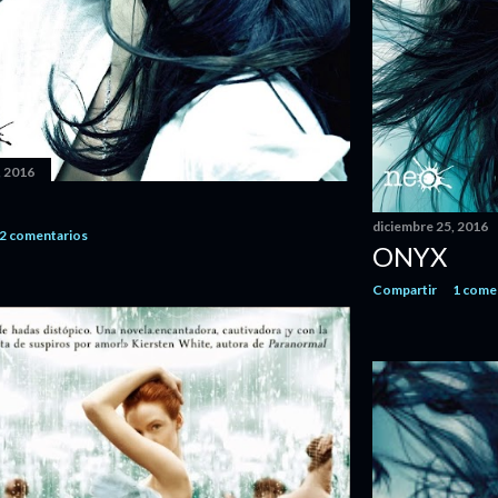
, 2016
diciembre 25, 2016
2 comentarios
ONYX
Compartir
1 come