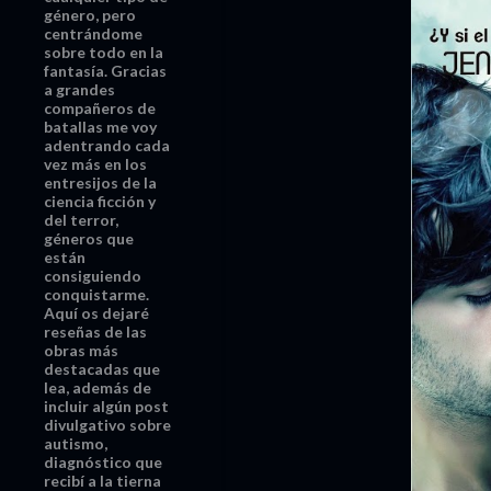
t
género, pero
centrándome
r
sobre todo en la
fantasía. Gracias
a
a grandes
compañeros de
d
batallas me voy
adentrando cada
a
vez más en los
entresijos de la
s
ciencia ficción y
del terror,
géneros que
están
consiguiendo
conquistarme.
Aquí os dejaré
reseñas de las
obras más
destacadas que
lea, además de
incluir algún post
divulgativo sobre
autismo,
diagnóstico que
recibí a la tierna