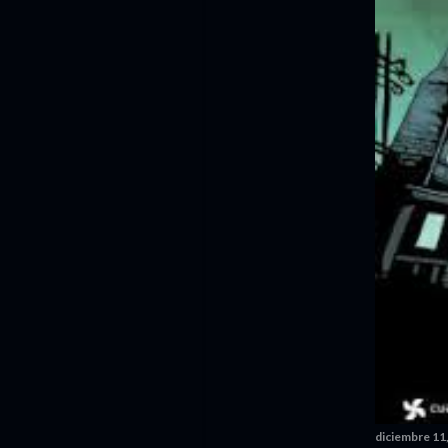
noviembre
5
octubre
5
septiembre
5
agosto
2
julio
8
junio
9
mayo
11
abril
12
marzo
8
febrero
9
enero
12
2018
179
diciembre
14
noviembre
14
diciembre 11
octubre
13