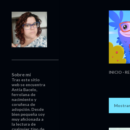
INICIO
RE
Sobre mí
Tras este sitio
web se encuentra
Antía Bacelo,
ferrolana de
nacimiento y
coruñesa de
Mostran
E
adopción. Desde
bien pequeña soy
n
muy aficionada a
la lectura de
cualquier tipo de