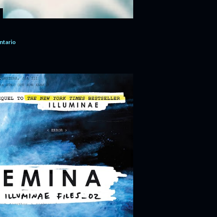
N
ntario