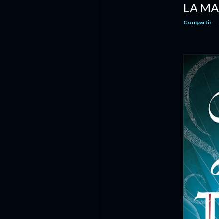
LA MA
septiembre
12
Compartir
agosto
14
julio
14
junio
14
mayo
20
abril
20
marzo
19
febrero
14
enero
11
2017
142
diciembre
13
noviembre
7
octubre
13