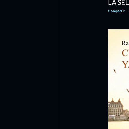
LA SE
enero
5
Compartir
2021
109
diciembre
8
noviembre
9
octubre
11
septiembre
9
agosto
9
julio
9
junio
9
mayo
13
abril
10
marzo
9
febrero
7
enero
6
2020
86