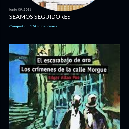
t
a
junio 09, 2016
r
SEAMOS SEGUIDORES
i
Compartir
174 comentarios
o