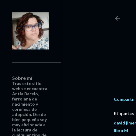
Sobre mí
Tras este sitio
web se encuentra
Antía Bacelo,
ferrolana de
Compartir
nacimiento y
coruñesa de
Etiquetas
adopción. Desde
bien pequeña soy
david jimen
muy aficionada a
la lectura de
libro M
cualquier tipo de