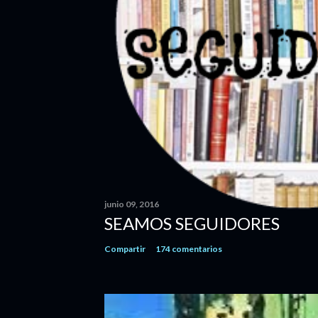
o
m
e
n
t
a
r
i
o
junio 09, 2016
SEAMOS SEGUIDORES
Compartir
174 comentarios