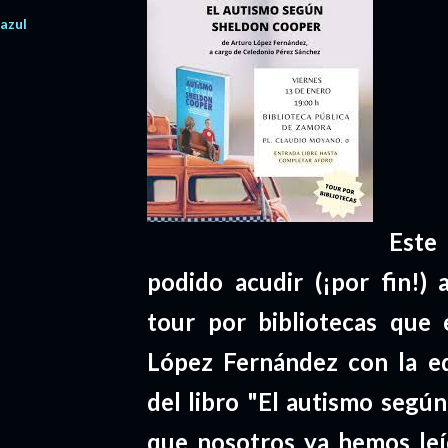
 azul
Este
podido acudir (¡por fin!)
tour por bibliotecas que 
López Fernández con la edi
del libro "El autismo según
que nosotros ya hemos leí