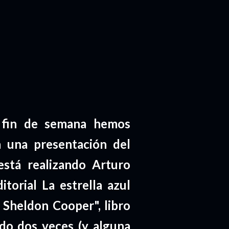
 fin de semana hemos
 a una presentación del
está realizando Arturo
torial La estrella azul
 Sheldon Cooper", libro
do dos veces (y alguna