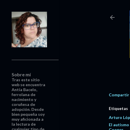
Sobre mí
Tras este sitio
web se encuentra
Antía Bacelo,
ferrolana de
Compartir
nacimiento y
coruñesa de
Etiquetas
adopción. Desde
bien pequeña soy
Arturo Ló
muy aficionada a
la lectura de
El autismo
cualquier tipo de
Cooper