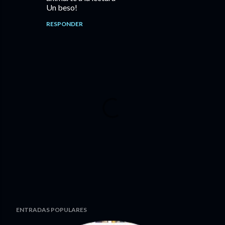
Un beso!
RESPONDER
P
ENTRADAS POPULARES
u
b