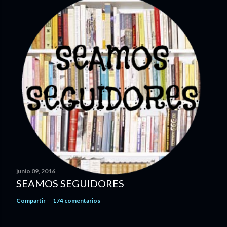
l
i
c
a
r
u
n
c
o
m
e
n
t
a
junio 09, 2016
r
SEAMOS SEGUIDORES
i
Compartir
174 comentarios
o