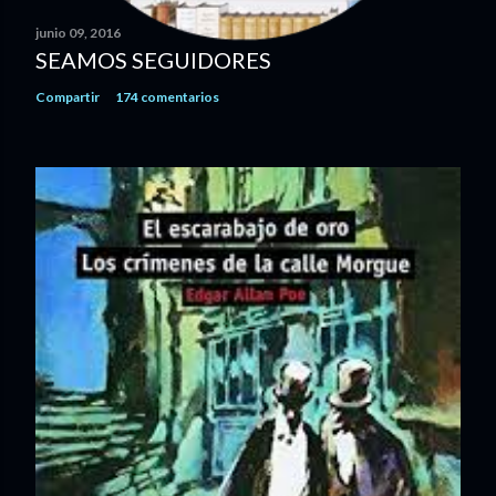
t
a
junio 09, 2016
r
SEAMOS SEGUIDORES
i
Compartir
174 comentarios
o