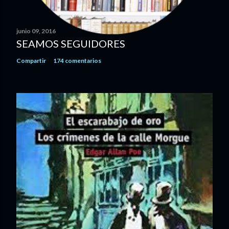
n
t
a
junio 09, 2016
r
SEAMOS SEGUIDORES
i
Compartir
174 comentarios
o