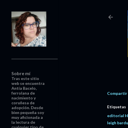
Sobre mí
Tras este sitio
web se encuentra
Antía Bacelo,
ferrolana de
Compartir
nacimiento y
coruñesa de
Etiquetas
adopción. Desde
bien pequeña soy
editorial 
muy aficionada a
la lectura de
leigh bard
cualquier tipo de