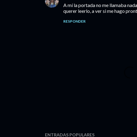
A mí la portada no me llamaba nada 
querer leerlo, a ver si me hago pront
RESPONDER
P
ENTRADAS POPULARES
u