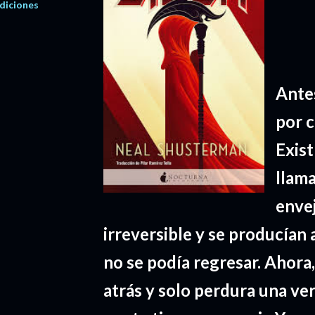
diciones
Antes
por c
Exist
llam
enve
irreversible y se producían 
no se podía regresar. Ahora
atrás y solo perdura una ve