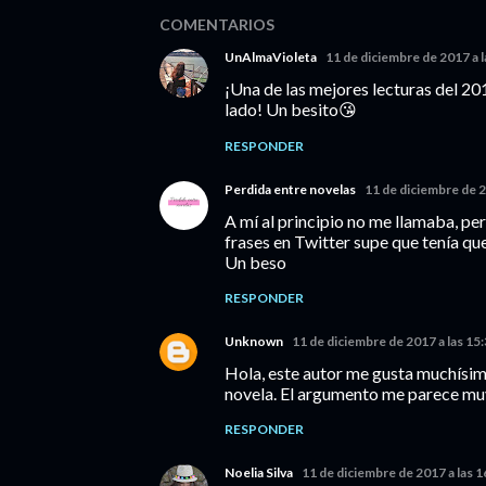
COMENTARIOS
UnAlmaVioleta
11 de diciembre de 2017 a l
¡Una de las mejores lecturas del 201
lado! Un besito😘
RESPONDER
Perdida entre novelas
11 de diciembre de 2
A mí al principio no me llamaba, pe
frases en Twitter supe que tenía que
Un beso
RESPONDER
Unknown
11 de diciembre de 2017 a las 15
Hola, este autor me gusta muchísimo
novela. El argumento me parece muy
RESPONDER
Noelia Silva
11 de diciembre de 2017 a las 1