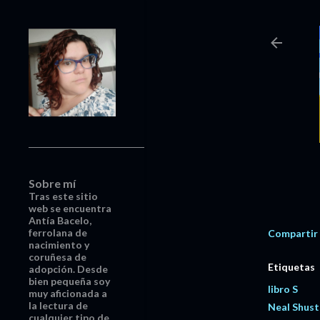
Sobre mí
Tras este sitio
web se encuentra
Antía Bacelo,
ferrolana de
Compartir
nacimiento y
coruñesa de
Etiquetas
adopción. Desde
bien pequeña soy
libro S
muy aficionada a
la lectura de
Neal Shus
cualquier tipo de