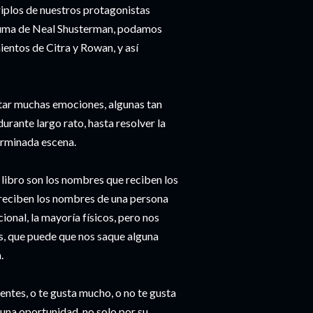
riplos de nuestros protagonistas
 pluma de Neal Shusterman, podamos
entos de Citra y Rowan, y así
ntar muchas emociones, algunas tan
durante largo rato, hasta resolver la
erminada escena.
 libro son los nombres que reciben los
 reciben los nombres de una persona
ional, la mayoría físicos, pero nos
, que puede que nos saque alguna
.
rentes, o te gusta mucho, o no te gusta
una oportunidad, no solo por su