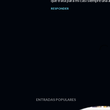
que trata para mí casi siempre una 
RESPONDER
P
ENTRADAS POPULARES
u
b