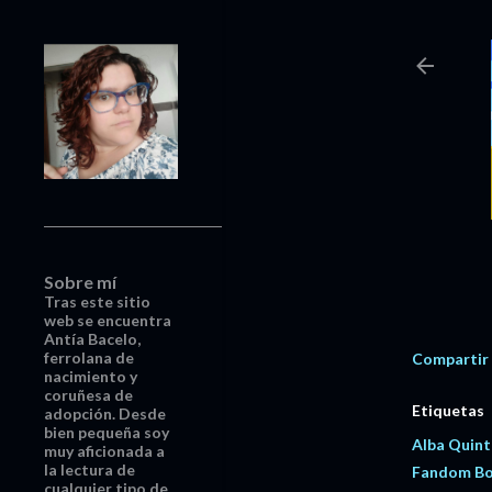
Sobre mí
Tras este sitio
web se encuentra
Antía Bacelo,
ferrolana de
Compartir
nacimiento y
coruñesa de
Etiquetas
adopción. Desde
bien pequeña soy
Alba Quint
muy aficionada a
la lectura de
Fandom B
cualquier tipo de