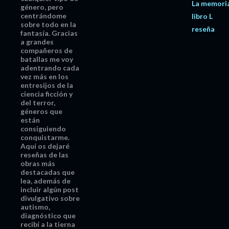
La memoria
género, pero
centrándome
libro L
sobre todo en la
reseña
fantasía. Gracias
a grandes
compañeros de
batallas me voy
adentrando cada
vez más en los
entresijos de la
ciencia ficción y
del terror,
géneros que
están
consiguiendo
conquistarme.
Aquí os dejaré
reseñas de las
obras más
destacadas que
lea, además de
incluir algún post
divulgativo sobre
autismo,
diagnóstico que
recibí a la tierna