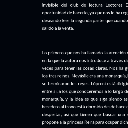
invisible del club de lectura Lectores
oportunidad de hacerlo, ya que nos lo ha re
deseando leer la segunda parte, que cuando
salido a la venta.
Lo primero que nos ha llamado la atención d
en la que la autora nos introduce a través 
veces para tener las cosas claras. Nos ha 
los tres reinos. Nevásile era una monarquía,
se terminaron los reyes. Lópreni está dirig
entre sí, a los que conoceremos a lo largo de
monarquía, y la idea es que siga siendo as
heredero al trono está dormido desde hace d
despertar, así que tienen que buscar una s
propone a la princesa Reira para ocupar dic