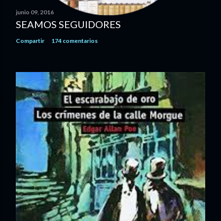
a
junio 09, 2016
r
SEAMOS SEGUIDORES
i
Compartir
174 comentarios
o