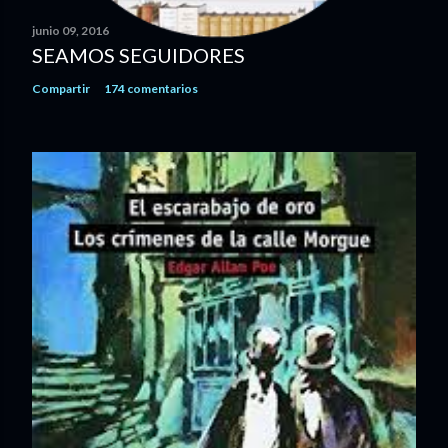
t
a
junio 09, 2016
r
SEAMOS SEGUIDORES
i
Compartir
174 comentarios
o