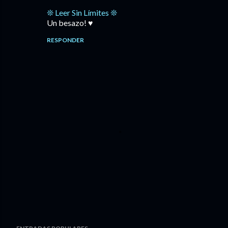
❊ Leer Sin Límites ❊
Un besazo! ♥️
RESPONDER
P