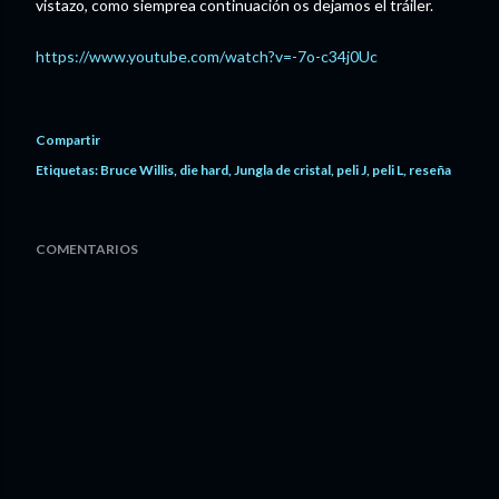
vistazo, como siemprea continuación os dejamos el tráiler.
https://www.youtube.com/watch?v=-7o-c34j0Uc
Compartir
Etiquetas:
Bruce Willis
die hard
Jungla de cristal
peli J
peli L
reseña
COMENTARIOS